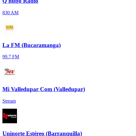
Q hubo Radio
830 AM
La FM (Bucaramanga)
99.7 FM
Mi Valledupar Com (Valledupar)
Stream
Uninorte Estéreo (Barranquilla)